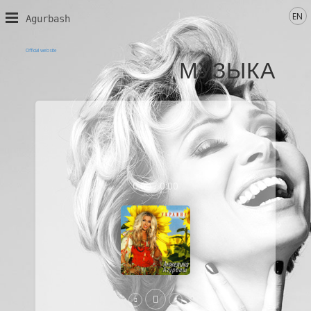
EN
Agurbash
Official website
МУЗЫКА
0:00
0:00
/