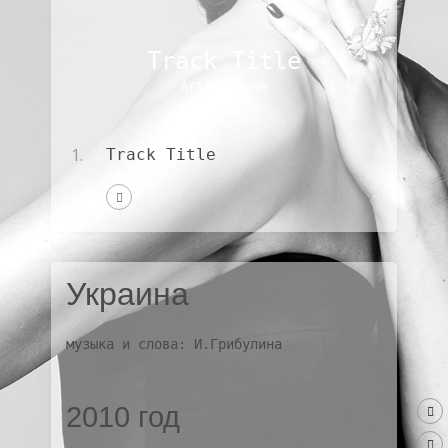
Track Title
Artist Name
1.
Track Title
Украина
музыка и слова: И.Грибулина
2010 год